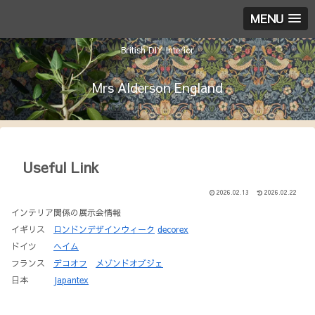
MENU
British DIY Interior
Mrs Alderson England
Useful Link
2026.02.13
2026.02.22
インテリア関係の展示会情報
イギリス
ロンドンデザインウィーク
decorex
ドイツ
ヘイム
フランス
デコオフ
メゾンドオブジェ
日本
Japantex