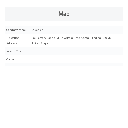
Map
Company name
TADesign
UK office
The Factory Castle Mills Aynam Road Kendal Cumbria LA9 7DE
Address
United Kingdom
Japan office
Contact