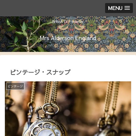
MENU
British DIY Interior
Mrs Alderson England
ビンテージ・スナップ
ビンテージ